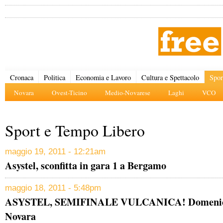
Cronaca
Politica
Economia e Lavoro
Cultura e Spettacolo
Spor
Novara
Ovest-Ticino
Medio-Novarese
Laghi
VCO
Sport e Tempo Libero
maggio 19, 2011 - 12:21am
Asystel, sconfitta in gara 1 a Bergamo
maggio 18, 2011 - 5:48pm
ASYSTEL, SEMIFINALE VULCANICA! Domenica
Novara