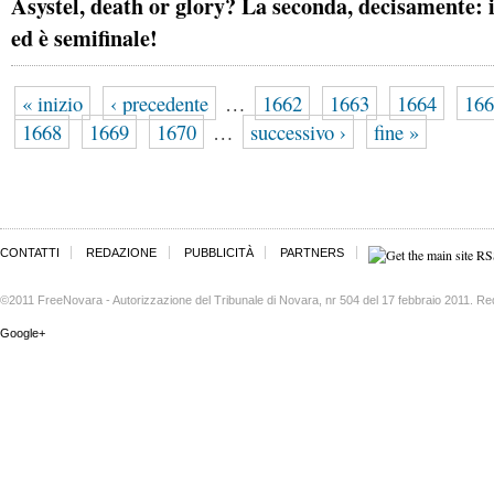
Asystel, death or glory? La seconda, decisamente: 
ed è semifinale!
« inizio
‹ precedente
…
1662
1663
1664
166
1668
1669
1670
…
successivo ›
fine »
CONTATTI
REDAZIONE
PUBBLICITÀ
PARTNERS
©2011 FreeNovara - Autorizzazione del Tribunale di Novara, nr 504 del 17 febbraio 2011. Re
Google+