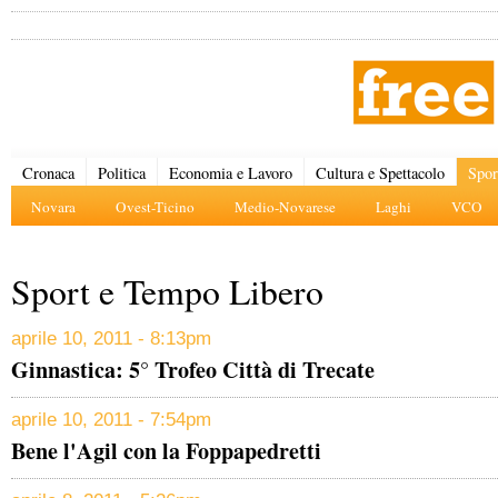
Cronaca
Politica
Economia e Lavoro
Cultura e Spettacolo
Spor
Novara
Ovest-Ticino
Medio-Novarese
Laghi
VCO
Sport e Tempo Libero
aprile 10, 2011 - 8:13pm
Ginnastica: 5° Trofeo Città di Trecate
aprile 10, 2011 - 7:54pm
Bene l'Agil con la Foppapedretti