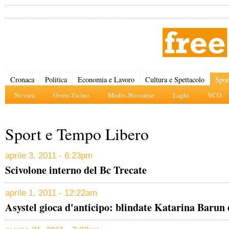
Cronaca
Politica
Economia e Lavoro
Cultura e Spettacolo
Spor
Novara
Ovest-Ticino
Medio-Novarese
Laghi
VCO
Sport e Tempo Libero
aprile 3, 2011 - 6:23pm
Scivolone interno del Bc Trecate
aprile 1, 2011 - 12:22am
Asystel gioca d'anticipo: blindate Katarina Barun 