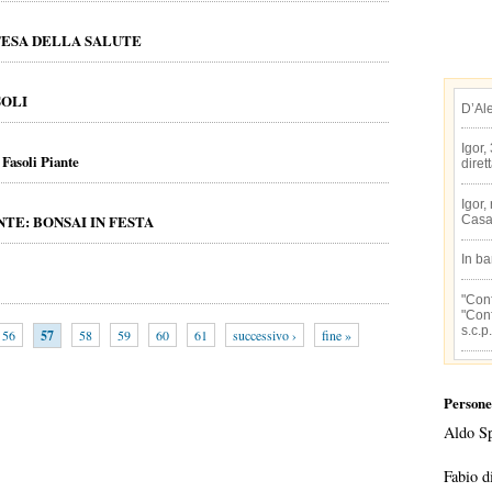
FESA DELLA SALUTE
SOLI
D’Al
Igor,
 Fasoli Piante
diret
Igor,
TE: BONSAI IN FESTA
Casa
In b
"Conf
"Conf
s.c.p.
56
57
58
59
60
61
successivo ›
fine »
Persone
Aldo S
Fabio d