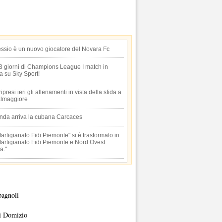
essio è un nuovo giocatore del Novara Fc
 3 giorni di Champions League I match in
ta su Sky Sport!
 ripresi ieri gli allenamenti in vista della sfida a
lmaggiore
anda arriva la cubana Carcaces
artigianato Fidi Piemonte" si è trasformato in
artigianato Fidi Piemonte e Nord Ovest
a."
pagnoli
i Domizio