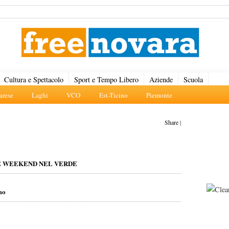
Cultura e Spettacolo
Sport e Tempo Libero
Aziende
Scuola
rese
Laghi
VCO
Est-Ticino
Piemonte
Share
|
TE WEEKEND NEL VERDE
mo