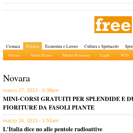
Cronaca
Politica
Economia e Lavoro
Cultura e Spettacolo
Spor
Novara
Ovest-Ticino
Medio-Novarese
Laghi
VCO
Novara
marzo 27, 2013 - 6:08pm
MINI-CORSI GRATUITI PER SPLENDIDE E 
FIORITURE DA FASOLI PIANTE
marzo 24, 2013 - 1:53am
L'Italia dice no alle pentole radioattive