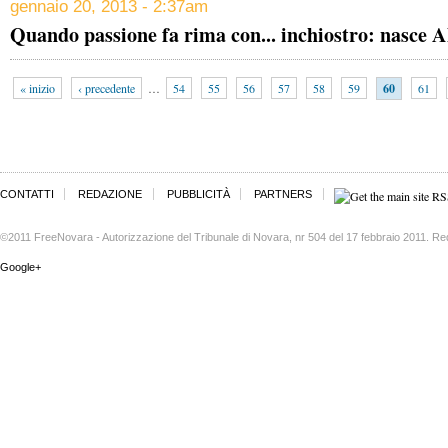
gennaio 20, 2013 - 2:37am
Quando passione fa rima con... inchiostro: nasce A
« inizio
‹ precedente
…
54
55
56
57
58
59
60
61
CONTATTI
REDAZIONE
PUBBLICITÀ
PARTNERS
©2011 FreeNovara - Autorizzazione del Tribunale di Novara, nr 504 del 17 febbraio 2011. Re
Google+