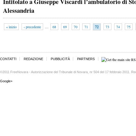
Intitolato a Giuseppe Viscardi l’ambulatorio di S
Alessandria
« inizio
‹ precedente
…
68
69
70
71
72
73
74
75
CONTATTI
REDAZIONE
PUBBLICITÀ
PARTNERS
©2011 FreeNovara - Autorizzazione del Tribunale di Novara, nr 504 del 17 febbraio 2011. Re
Google+