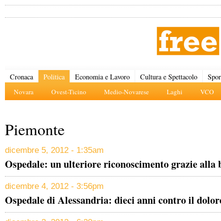
Cronaca
Politica
Economia e Lavoro
Cultura e Spettacolo
Spor
Novara
Ovest-Ticino
Medio-Novarese
Laghi
VCO
Piemonte
dicembre 5, 2012 - 1:35am
Ospedale: un ulteriore riconoscimento grazie alla
dicembre 4, 2012 - 3:56pm
Ospedale di Alessandria: dieci anni contro il dolor