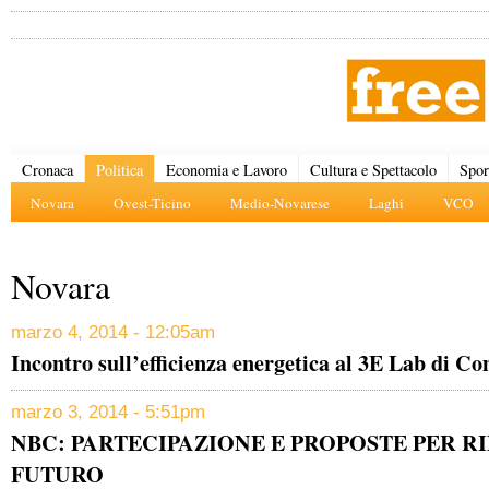
Cronaca
Politica
Economia e Lavoro
Cultura e Spettacolo
Spor
Novara
Ovest-Ticino
Medio-Novarese
Laghi
VCO
Novara
marzo 4, 2014 - 12:05am
Incontro sull’efficienza energetica al 3E Lab di Co
marzo 3, 2014 - 5:51pm
NBC: PARTECIPAZIONE E PROPOSTE PER R
FUTURO