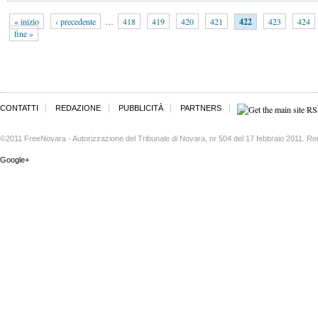
« inizio
‹ precedente
…
418
419
420
421
422
423
424
fine »
CONTATTI
REDAZIONE
PUBBLICITÀ
PARTNERS
©2011 FreeNovara - Autorizzazione del Tribunale di Novara, nr 504 del 17 febbraio 2011. Re
Google+