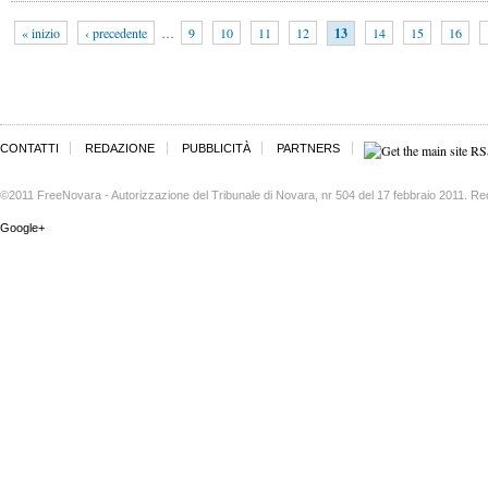
« inizio
‹ precedente
…
9
10
11
12
13
14
15
16
CONTATTI
REDAZIONE
PUBBLICITÀ
PARTNERS
©2011 FreeNovara - Autorizzazione del Tribunale di Novara, nr 504 del 17 febbraio 2011. Re
Google+