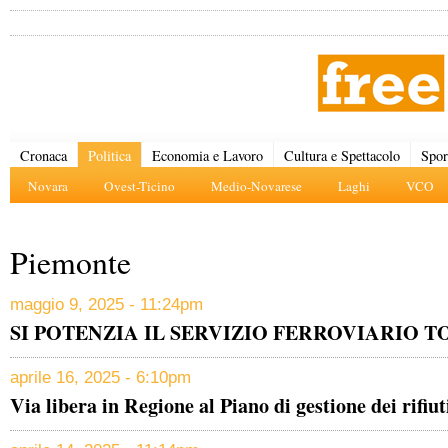
Cronaca
Politica
Economia e Lavoro
Cultura e Spettacolo
Spor
Novara
Ovest-Ticino
Medio-Novarese
Laghi
VCO
Piemonte
maggio 9, 2025 - 11:24pm
SI POTENZIA IL SERVIZIO FERROVIARIO 
aprile 16, 2025 - 6:10pm
Via libera in Regione al Piano di gestione dei rifiut