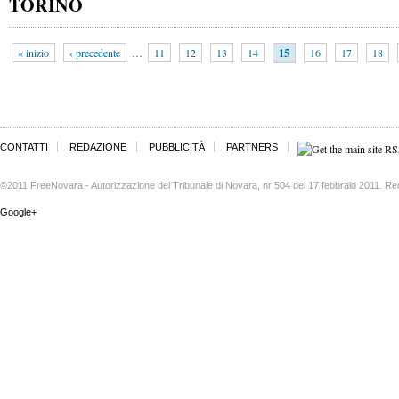
TORINO
« inizio
‹ precedente
…
11
12
13
14
15
16
17
18
CONTATTI
REDAZIONE
PUBBLICITÀ
PARTNERS
©2011 FreeNovara - Autorizzazione del Tribunale di Novara, nr 504 del 17 febbraio 2011. Re
Google+