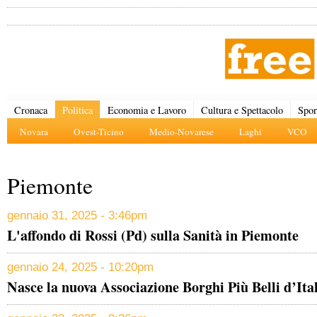
Cronaca
Politica
Economia e Lavoro
Cultura e Spettacolo
Spor
Novara
Ovest-Ticino
Medio-Novarese
Laghi
VCO
Piemonte
gennaio 31, 2025 - 3:46pm
L'affondo di Rossi (Pd) sulla Sanità in Piemonte
gennaio 24, 2025 - 10:20pm
Nasce la nuova Associazione Borghi Più Belli d’Ita