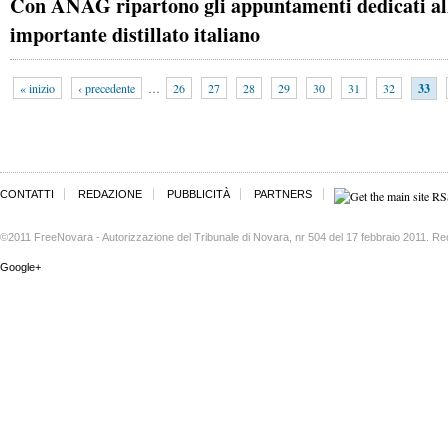
Con ANAG ripartono gli appuntamenti dedicati all
importante distillato italiano
« inizio
‹ precedente
…
26
27
28
29
30
31
32
33
CONTATTI
REDAZIONE
PUBBLICITÀ
PARTNERS
©2011 FreeNovara - Autorizzazione del Tribunale di Novara, nr 504 del 17 febbraio 2011. Re
Google+