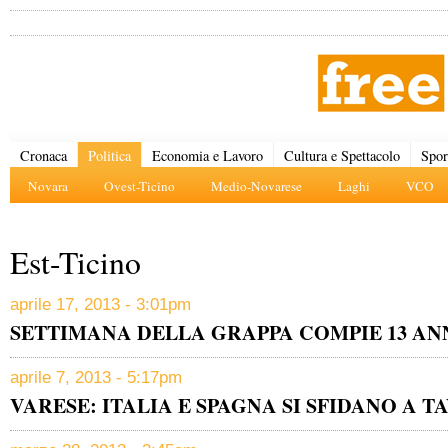
Cronaca
Politica
Economia e Lavoro
Cultura e Spettacolo
Spor
Novara
Ovest-Ticino
Medio-Novarese
Laghi
VCO
Est-Ticino
aprile 17, 2013 - 3:01pm
SETTIMANA DELLA GRAPPA COMPIE 13 AN
aprile 7, 2013 - 5:17pm
VARESE: ITALIA E SPAGNA SI SFIDANO A T