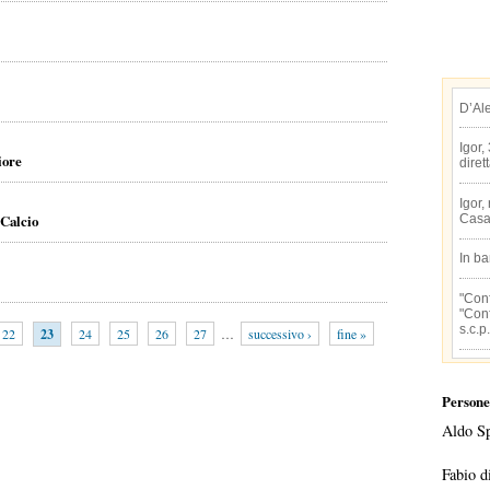
D’Al
Igor,
iore
diret
Igor,
 Calcio
Casa
In b
"Conf
"Conf
s.c.p.
22
23
24
25
26
27
…
successivo ›
fine »
Persone
Aldo S
Fabio d