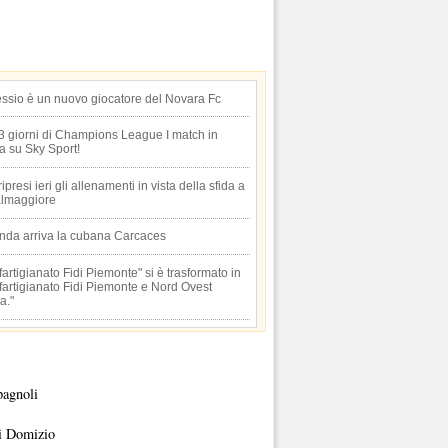
essio è un nuovo giocatore del Novara Fc
 3 giorni di Champions League I match in
ta su Sky Sport!
 ripresi ieri gli allenamenti in vista della sfida a
lmaggiore
anda arriva la cubana Carcaces
artigianato Fidi Piemonte" si è trasformato in
artigianato Fidi Piemonte e Nord Ovest
a."
pagnoli
i Domizio