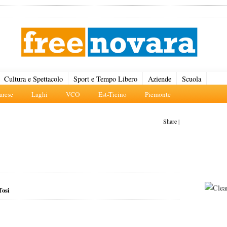
Cultura e Spettacolo
Sport e Tempo Libero
Aziende
Scuola
rese
Laghi
VCO
Est-Ticino
Piemonte
Share
|
Tosi