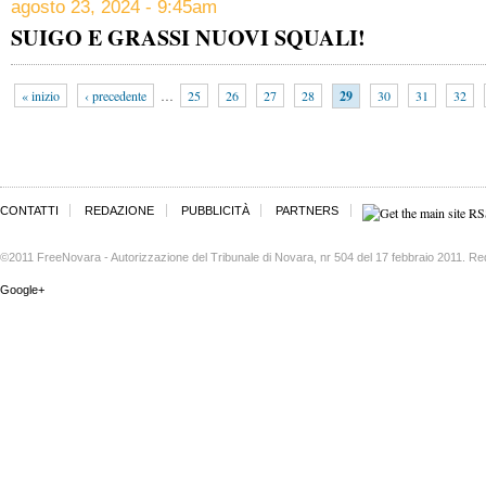
agosto 23, 2024 - 9:45am
SUIGO E GRASSI NUOVI SQUALI!
« inizio
‹ precedente
…
25
26
27
28
29
30
31
32
CONTATTI
REDAZIONE
PUBBLICITÀ
PARTNERS
©2011 FreeNovara - Autorizzazione del Tribunale di Novara, nr 504 del 17 febbraio 2011. Re
Google+