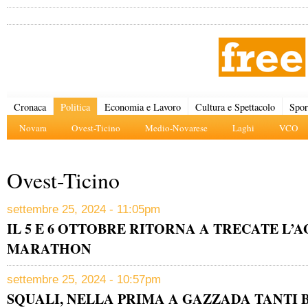
Cronaca
Politica
Economia e Lavoro
Cultura e Spettacolo
Spor
Novara
Ovest-Ticino
Medio-Novarese
Laghi
VCO
Ovest-Ticino
settembre 25, 2024 - 11:05pm
IL 5 E 6 OTTOBRE RITORNA A TRECATE L
MARATHON
settembre 25, 2024 - 10:57pm
SQUALI, NELLA PRIMA A GAZZADA TANTI 