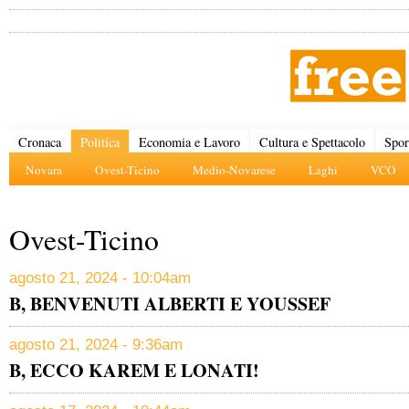
Cronaca
Politica
Economia e Lavoro
Cultura e Spettacolo
Spor
Novara
Ovest-Ticino
Medio-Novarese
Laghi
VCO
Ovest-Ticino
agosto 21, 2024 - 10:04am
B, BENVENUTI ALBERTI E YOUSSEF
agosto 21, 2024 - 9:36am
B, ECCO KAREM E LONATI!