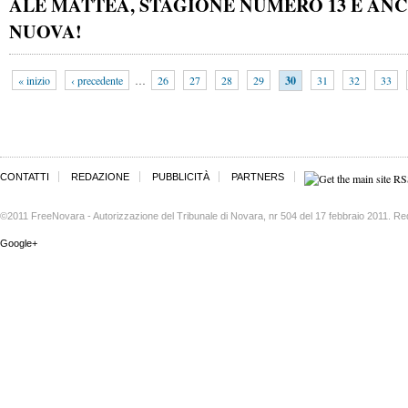
ALE MATTEA, STAGIONE NUMERO 13 E AN
NUOVA!
« inizio
‹ precedente
…
26
27
28
29
30
31
32
33
CONTATTI
REDAZIONE
PUBBLICITÀ
PARTNERS
©2011 FreeNovara - Autorizzazione del Tribunale di Novara, nr 504 del 17 febbraio 2011. Re
Google+