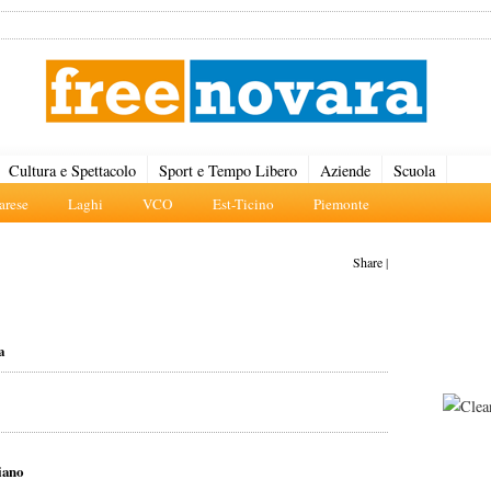
Cultura e Spettacolo
Sport e Tempo Libero
Aziende
Scuola
rese
Laghi
VCO
Est-Ticino
Piemonte
Share
|
a
iano