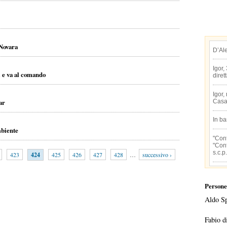
 Novara
D’Al
Igor,
i e va al comando
diret
Igor,
ar
Casa
In b
mbiente
"Conf
"Conf
s.c.p.
423
424
425
426
427
428
…
successivo ›
Persone
Aldo S
Fabio d