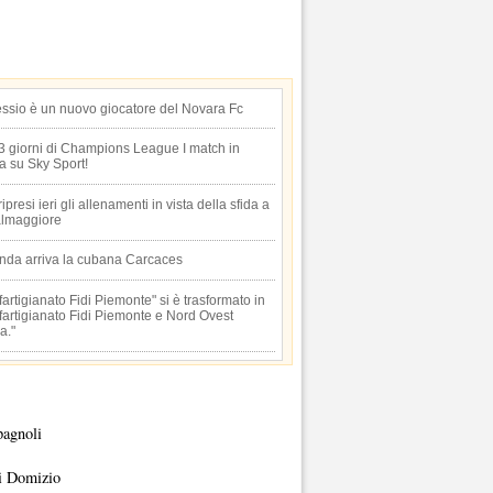
essio è un nuovo giocatore del Novara Fc
 3 giorni di Champions League I match in
ta su Sky Sport!
 ripresi ieri gli allenamenti in vista della sfida a
lmaggiore
anda arriva la cubana Carcaces
artigianato Fidi Piemonte" si è trasformato in
artigianato Fidi Piemonte e Nord Ovest
a."
pagnoli
i Domizio