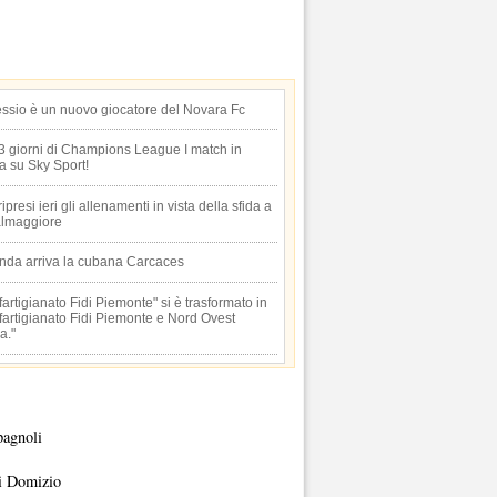
essio è un nuovo giocatore del Novara Fc
 3 giorni di Champions League I match in
ta su Sky Sport!
 ripresi ieri gli allenamenti in vista della sfida a
lmaggiore
anda arriva la cubana Carcaces
artigianato Fidi Piemonte" si è trasformato in
artigianato Fidi Piemonte e Nord Ovest
a."
pagnoli
i Domizio