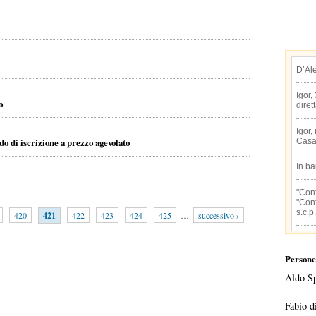
D’Al
Igor,
o
diret
Igor,
o di iscrizione a prezzo agevolato
Casa
In b
"Conf
"Conf
s.c.p.
420
421
422
423
424
425
…
successivo ›
Persone
Aldo S
Fabio d