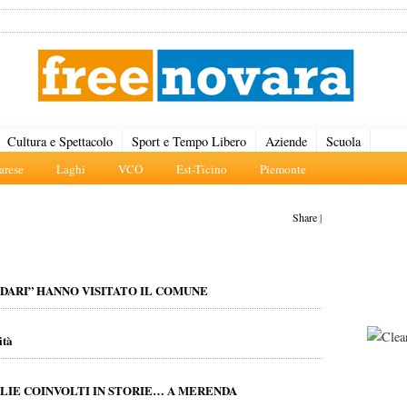
Cultura e Spettacolo
Sport e Tempo Libero
Aziende
Scuola
rese
Laghi
VCO
Est-Ticino
Piemonte
Share
|
ODARI” HANNO VISITATO IL COMUNE
ità
GLIE COINVOLTI IN STORIE… A MERENDA