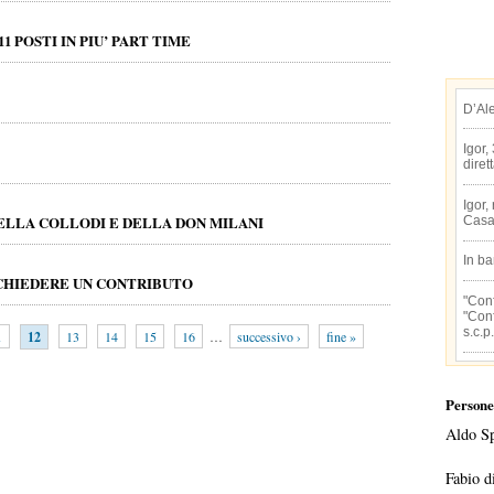
1 POSTI IN PIU’ PART TIME
D’Al
Igor,
diret
Igor,
DELLA COLLODI E DELLA DON MILANI
Casa
In b
ICHIEDERE UN CONTRIBUTO
"Conf
"Conf
s.c.p.
1
12
13
14
15
16
…
successivo ›
fine »
Persone
Aldo S
Fabio d