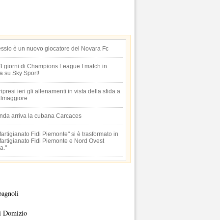
essio è un nuovo giocatore del Novara Fc
 3 giorni di Champions League I match in
ta su Sky Sport!
 ripresi ieri gli allenamenti in vista della sfida a
lmaggiore
anda arriva la cubana Carcaces
artigianato Fidi Piemonte" si è trasformato in
artigianato Fidi Piemonte e Nord Ovest
a."
pagnoli
i Domizio