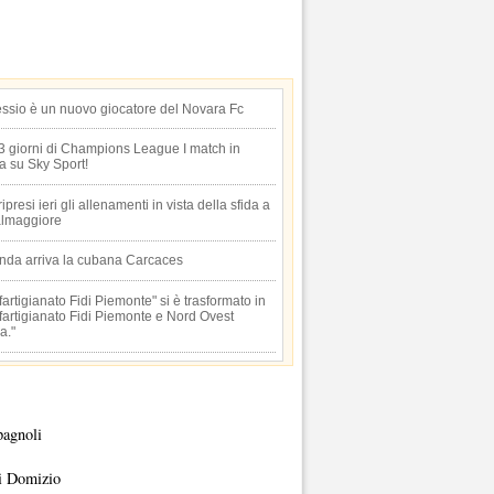
essio è un nuovo giocatore del Novara Fc
 3 giorni di Champions League I match in
ta su Sky Sport!
 ripresi ieri gli allenamenti in vista della sfida a
lmaggiore
anda arriva la cubana Carcaces
artigianato Fidi Piemonte" si è trasformato in
artigianato Fidi Piemonte e Nord Ovest
a."
pagnoli
i Domizio