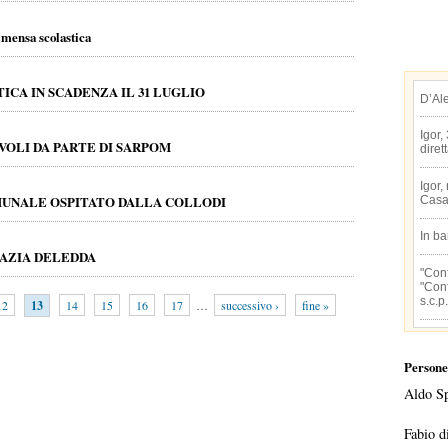
a mensa scolastica
ICA IN SCADENZA IL 31 LUGLIO
D’Al
Igor,
OLI DA PARTE DI SARPOM
diret
Igor,
OMUNALE OSPITATO DALLA COLLODI
Casa
In b
AZIA DELEDDA
"Conf
"Conf
s.c.p.
12
13
14
15
16
17
…
successivo ›
fine »
Persone
Aldo S
Fabio d