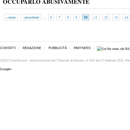
OCCUPARLO ABUSIVAMENTE
« inizio
‹ precedente
…
6
7
8
9
10
11
12
13
14
CONTATTI
REDAZIONE
PUBBLICITÀ
PARTNERS
©2011 FreeNovara - Autorizzazione del Tribunale di Novara, nr 504 del 17 febbraio 2011. Re
Google+