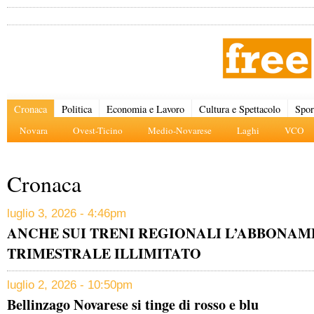
Cronaca
Politica
Economia e Lavoro
Cultura e Spettacolo
Spor
Novara
Ovest-Ticino
Medio-Novarese
Laghi
VCO
Cronaca
luglio 3, 2026 - 4:46pm
ANCHE SUI TRENI REGIONALI L’ABBONA
TRIMESTRALE ILLIMITATO
luglio 2, 2026 - 10:50pm
Bellinzago Novarese si tinge di rosso e blu