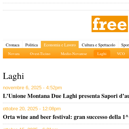
Cronaca
Politica
Economia e Lavoro
Cultura e Spettacolo
Spor
Novara
Ovest-Ticino
Medio-Novarese
Laghi
VCO
Laghi
novembre 6, 2025 - 4:52pm
L’Unione Montana Due Laghi presenta Sapori d’a
ottobre 20, 2025 - 12:08pm
Orta wine and beer festival: gran successo della 1^