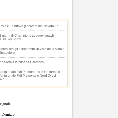
essio è un nuovo giocatore del Novara Fc
 3 giorni di Champions League I match in
ta su Sky Sport!
 ripresi ieri gli allenamenti in vista della sfida a
lmaggiore
anda arriva la cubana Carcaces
artigianato Fidi Piemonte" si è trasformato in
artigianato Fidi Piemonte e Nord Ovest
a."
pagnoli
i Domizio