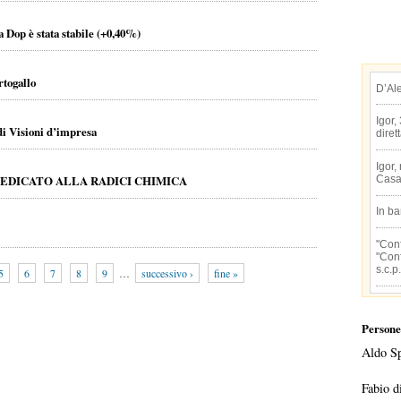
 Dop è stata stabile (+0,40%)
rtogallo
D’Al
Igor,
di Visioni d’impresa
diret
Igor,
DEDICATO ALLA RADICI CHIMICA
Casa
In b
"Conf
"Conf
s.c.p.
5
6
7
8
9
…
successivo ›
fine »
Persone
Aldo S
Fabio d