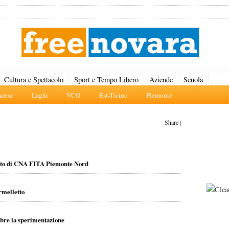
Cultura e Spettacolo
Sport e Tempo Libero
Aziende
Scuola
rese
Laghi
VCO
Est-Ticino
Piemonte
Share
|
vento di CNA FITA Piemonte Nord
rmelletto
embre la sperimentazione