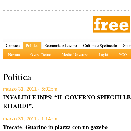
Cronaca
Politica
Economia e Lavoro
Cultura e Spettacolo
Spor
Novara
Ovest-Ticino
Medio-Novarese
Laghi
VCO
Politica
marzo 31, 2011 - 5:02pm
INVALIDI E INPS: “IL GOVERNO SPIEGHI L
RITARDI”.
marzo 31, 2011 - 1:14pm
Trecate: Guarino in piazza con un gazebo