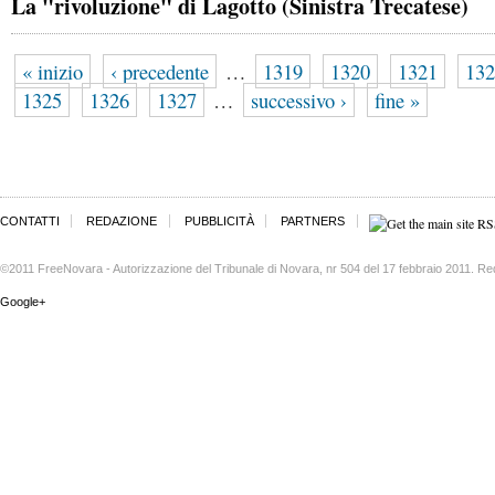
La "rivoluzione" di Lagotto (Sinistra Trecatese)
« inizio
‹ precedente
…
1319
1320
1321
132
1325
1326
1327
…
successivo ›
fine »
CONTATTI
REDAZIONE
PUBBLICITÀ
PARTNERS
©2011 FreeNovara - Autorizzazione del Tribunale di Novara, nr 504 del 17 febbraio 2011. Re
Google+