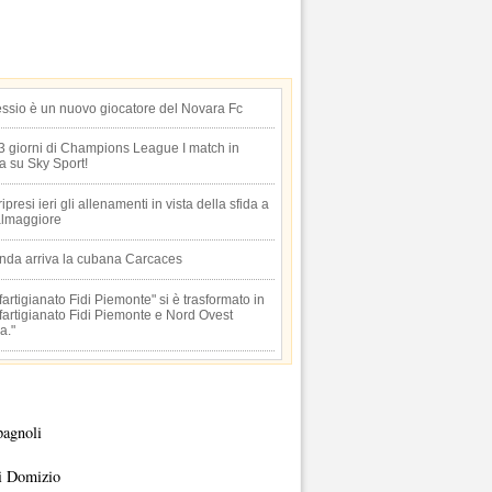
essio è un nuovo giocatore del Novara Fc
 3 giorni di Champions League I match in
ta su Sky Sport!
 ripresi ieri gli allenamenti in vista della sfida a
lmaggiore
anda arriva la cubana Carcaces
artigianato Fidi Piemonte" si è trasformato in
artigianato Fidi Piemonte e Nord Ovest
a."
pagnoli
i Domizio