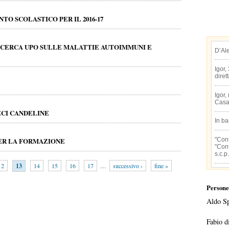
TO SCOLASTICO PER IL 2016-17
 RICERCA UPO SULLE MALATTIE AUTOIMMUNI E
D’Al
Igor,
diret
Igor,
Casa
ECI CANDELINE
In b
"Conf
PER LA FORMAZIONE
"Conf
s.c.p.
12
13
14
15
16
17
…
successivo ›
fine »
Persone
Aldo S
Fabio d