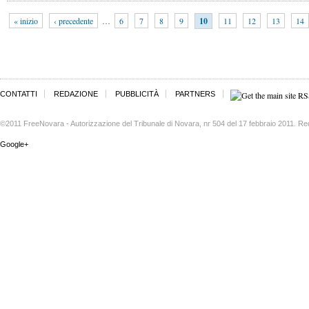
« inizio
‹ precedente
…
6
7
8
9
10
11
12
13
14
CONTATTI
REDAZIONE
PUBBLICITÀ
PARTNERS
©2011 FreeNovara - Autorizzazione del Tribunale di Novara, nr 504 del 17 febbraio 2011. Re
Google+