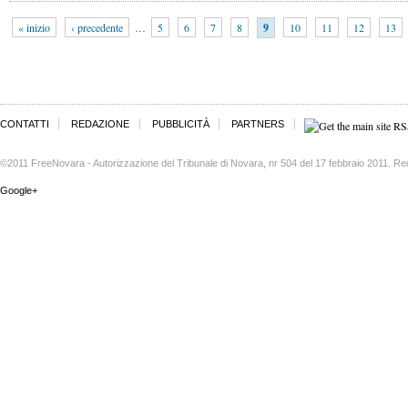
« inizio
‹ precedente
…
5
6
7
8
9
10
11
12
13
CONTATTI
REDAZIONE
PUBBLICITÀ
PARTNERS
©2011 FreeNovara - Autorizzazione del Tribunale di Novara, nr 504 del 17 febbraio 2011. Re
Google+