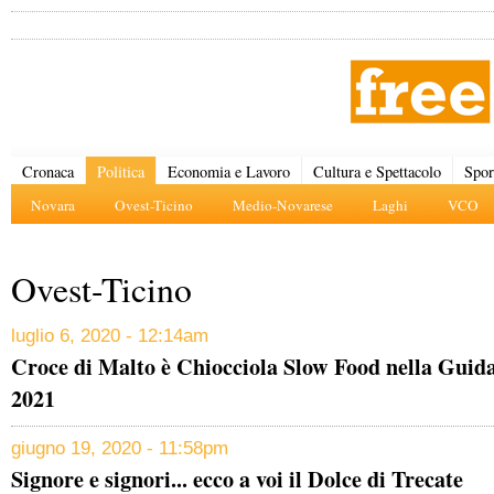
Cronaca
Politica
Economia e Lavoro
Cultura e Spettacolo
Spor
Novara
Ovest-Ticino
Medio-Novarese
Laghi
VCO
Ovest-Ticino
luglio 6, 2020 - 12:14am
Croce di Malto è Chiocciola Slow Food nella Guida 
2021
giugno 19, 2020 - 11:58pm
Signore e signori... ecco a voi il Dolce di Trecate