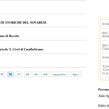
 VIE STORICHE DEL NOVARESE
D’Al
Igor,
iume di Recetto
diret
Igor,
ricolo 'L Civel di Casalbeltrame
Casa
In b
"Conf
"Conf
s.c.p.
95
96
97
98
99
100
successivo ›
fine »
Persone
Aldo S
Fabio d