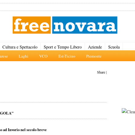
Cultura e Spettacolo
Sport e Tempo Libero
Aziende
Scuola
rese
Laghi
VCO
Est-Ticino
Piemonte
Share
|
AGOLA"
d Invorio nel secolo breve