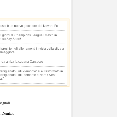
essio è un nuovo giocatore del Novara Fc
 3 giorni di Champions League I match in
ta su Sky Sport!
 ripresi ieri gli allenamenti in vista della sfida a
lmaggiore
anda arriva la cubana Carcaces
artigianato Fidi Piemonte" si è trasformato in
artigianato Fidi Piemonte e Nord Ovest
a."
pagnoli
i Domizio