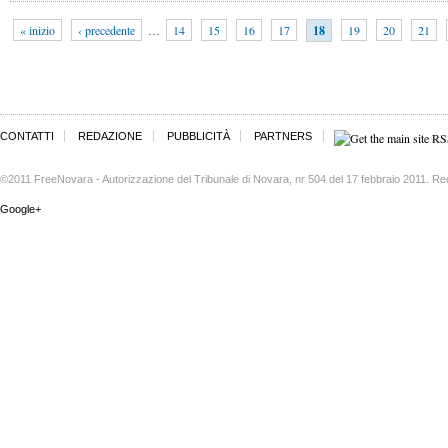
« inizio
‹ precedente
…
14
15
16
17
18
19
20
21
CONTATTI
REDAZIONE
PUBBLICITÀ
PARTNERS
©2011 FreeNovara - Autorizzazione del Tribunale di Novara, nr 504 del 17 febbraio 2011. Re
Google+