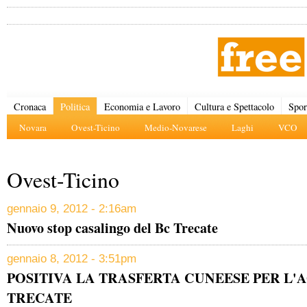
Cronaca
Politica
Economia e Lavoro
Cultura e Spettacolo
Spor
Novara
Ovest-Ticino
Medio-Novarese
Laghi
VCO
Ovest-Ticino
gennaio 9, 2012 - 2:16am
Nuovo stop casalingo del Bc Trecate
gennaio 8, 2012 - 3:51pm
POSITIVA LA TRASFERTA CUNEESE PER L'
TRECATE