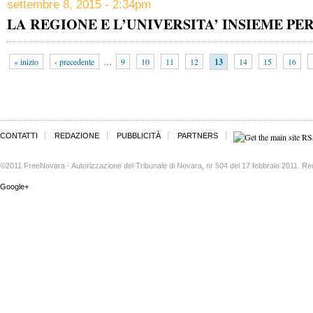
settembre 8, 2015 - 2:34pm
LA REGIONE E L’UNIVERSITA’ INSIEME P
« inizio
‹ precedente
…
9
10
11
12
13
14
15
16
CONTATTI
REDAZIONE
PUBBLICITÀ
PARTNERS
©2011 FreeNovara - Autorizzazione del Tribunale di Novara, nr 504 del 17 febbraio 2011. Re
Google+