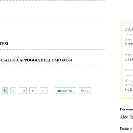
D’Al
Igor,
TESI
diret
Igor,
CIALISTA APPOGGIA BELLOMO (M5S)
Casa
In b
"Conf
"Conf
s.c.p.
8
9
10
11
12
…
successivo ›
fine »
Persone
Aldo S
Fabio d