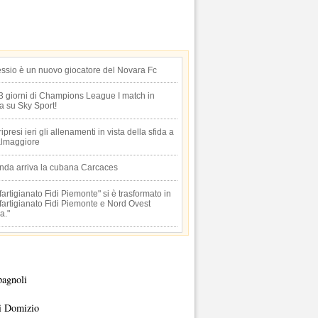
essio è un nuovo giocatore del Novara Fc
 3 giorni di Champions League I match in
ta su Sky Sport!
 ripresi ieri gli allenamenti in vista della sfida a
lmaggiore
anda arriva la cubana Carcaces
artigianato Fidi Piemonte" si è trasformato in
artigianato Fidi Piemonte e Nord Ovest
a."
pagnoli
i Domizio