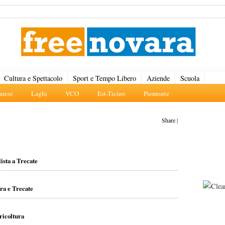
Cultura e Spettacolo
Sport e Tempo Libero
Aziende
Scuola
rese
Laghi
VCO
Est-Ticino
Piemonte
Share
|
lista a Trecate
ra e Trecate
ricoltura