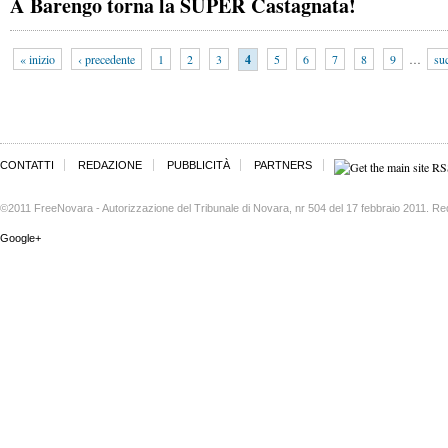
A Barengo torna la SUPER Castagnata!
« inizio
‹ precedente
1
2
3
4
5
6
7
8
9
…
su
CONTATTI
REDAZIONE
PUBBLICITÀ
PARTNERS
©2011 FreeNovara - Autorizzazione del Tribunale di Novara, nr 504 del 17 febbraio 2011. Re
Google+