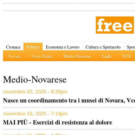
Cronaca
Politica
Economia e Lavoro
Cultura e Spettacolo
Spor
Novara
Ovest-Ticino
Medio-Novarese
Laghi
VCO
Medio-Novarese
novembre 20, 2025 - 6:30pm
Nasce un coordinamento tra i musei di Novara, Vc
novembre 18, 2025 - 7:14pm
MAI PIÙ - Esercizi di resistenza al dolore